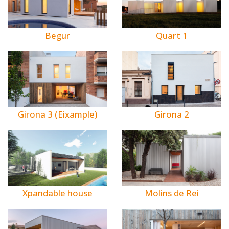
Begur
Quart 1
Girona 3 (Eixample)
Girona 2
Xpandable house
Molins de Rei