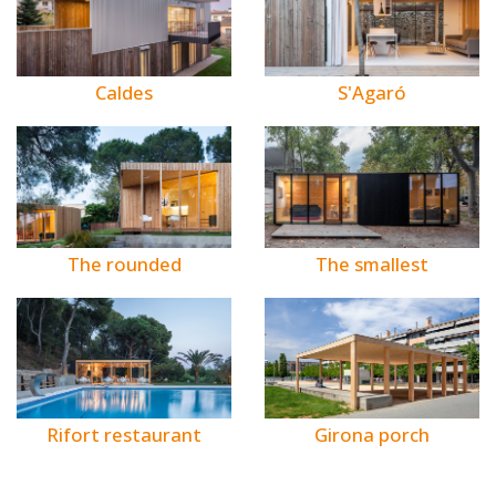
Caldes
S'Agaró
The rounded
The smallest
Rifort restaurant
Girona porch