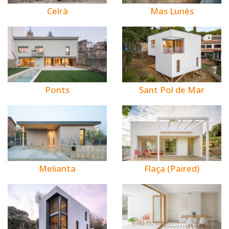
Celrà
Mas Lunés
Ponts
Sant Pol de Mar
Melianta
Flaça (Paired)