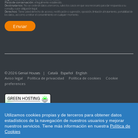
Plazo de conservación:
el legalmente establecido.
Destinatarios:
No se cederán datos a terceros, salvo los casos en que sea necesario para dar respuesta a su
consulta, o por obligación legal.
Derechos:
Tiene usted derecho de acceso, rectificación o supresión, oposición, limitación al tratamiento, portabilidad de
los datos, así como a retirar el consentimiento en cualquier momento.
Enviar
© 2026 Genial Houses |
Català
Español
English
Aviso legal
Política de privacidad
Política de cookies
Cookie
preferences
Utilizamos cookies propias y de terceros para obtener datos
estadísticos de la navegación de nuestros usuarios y mejorar
nuestros servicios.
Tiene más información en nuestra
Política de
Cookies