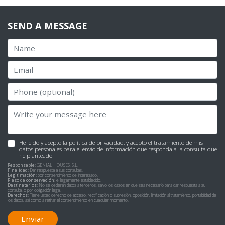
SEND A MESSAGE
He leído y acepto la
política de privacidad
, y acepto el tratamiento de mis
datos personales para el envío de información que responda a la consulta que
he planteado
Responsable:
GENIAL HOUSES, S.L.
Finalidad:
Dar respuesta a sus consultas.
Legitimación:
por consentimiento del interesado.
Plazo de conservación:
el legalmente establecido.
Destinatarios:
No se cederán datos a terceros, salvo los casos en que sea necesario para dar respuesta a su
consulta, o por obligación legal.
Derechos:
Tiene usted derecho de acceso, rectificación o supresión, oposición, limitación al tratamiento, portabilidad de
los datos, así como a retirar el consentimiento en cualquier momento.
Enviar