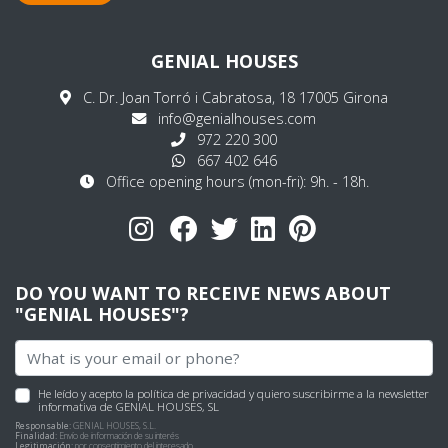
GENIAL HOUSES
C. Dr. Joan Torró i Cabratosa, 18 17005 Girona
info@genialhouses.com
972 220 300
667 402 646
Office opening hours (mon-fri): 9h. - 18h.
DO YOU WANT TO RECEIVE NEWS ABOUT
"GENIAL HOUSES"?
He leído y acepto
la política de privacidad
y quiero suscribirme a la newsletter
informativa de GENIAL HOUSES, SL
Responsable:
GENIAL HOUSES, S.L.
Finalidad:
Envío de información de su interés
Legitimación:
por consentimiento del interesado.