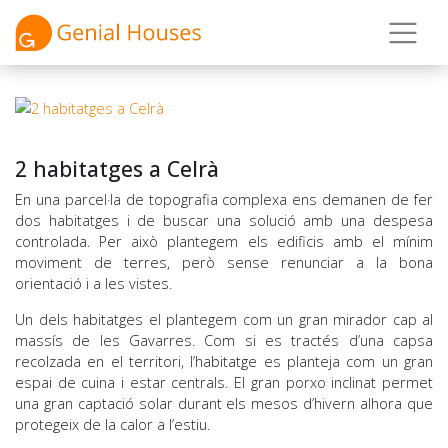
2 habitatges a Celrà
En una parcel·la de topografia complexa ens demanen de fer
dos habitatges i de buscar una solució amb una despesa
controlada. Per això plantegem els edificis amb el mínim
moviment de terres, però sense renunciar a la bona
orientació i a les vistes.
Un dels habitatges el plantegem com un gran mirador cap al
massís de les Gavarres. Com si es tractés d’una capsa
recolzada en el territori, l’habitatge es planteja com un gran
espai de cuina i estar centrals. El gran porxo inclinat permet
una gran captació solar durant els mesos d’hivern alhora que
protegeix de la calor a l’estiu.