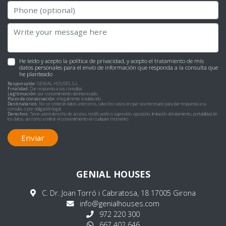
He leído y acepto la
política de privacidad
, y acepto el tratamiento de mis
datos personales para el envío de información que responda a la consulta que
he planteado
Responsable:
GENIAL HOUSES, S.L.
Finalidad:
Dar respuesta a sus consultas.
Legitimación:
por consentimiento del interesado.
Plazo de conservación:
el legalmente establecido.
Destinatarios:
No se cederán datos a terceros, salvo los casos en que sea necesario para dar respuesta a su
consulta, o por obligación legal.
Derechos:
Tiene usted derecho de acceso, rectificación o supresión, oposición, limitación al tratamiento, portabilidad de
los datos, así como a retirar el consentimiento en cualquier momento.
Enviar
GENIAL HOUSES
C. Dr. Joan Torró i Cabratosa, 18 17005 Girona
info@genialhouses.com
972 220 300
667 402 646