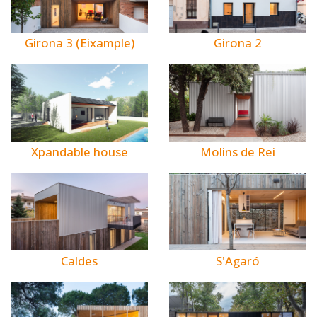
Girona 3 (Eixample)
Girona 2
Xpandable house
Molins de Rei
Caldes
S'Agaró