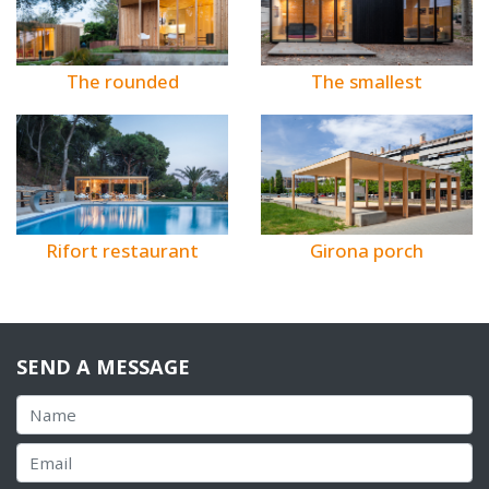
The rounded
The smallest
Rifort restaurant
Girona porch
SEND A MESSAGE