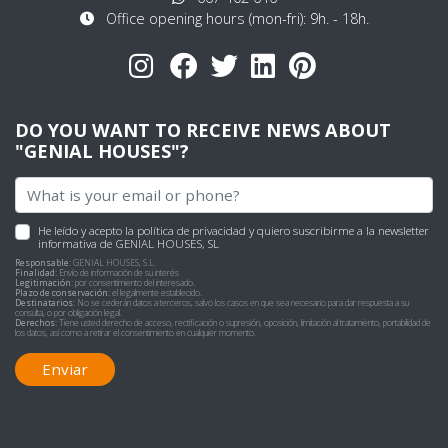
Office opening hours (mon-fri): 9h. - 18h.
DO YOU WANT TO RECEIVE NEWS ABOUT
"GENIAL HOUSES"?
He leído y acepto
la política de privacidad
y quiero suscribirme a la newsletter
informativa de GENIAL HOUSES, SL
Responsable:
GENIAL HOUSES, S.L.
Finalidad:
Envío de información de su interés
Legitimación:
por consentimiento del interesado.
Plazo de conservación:
el legalmente establecido.
Destinatarios:
No se cederán datos a terceros, salvo los casos en que sea necesario para dar respuesta a su
consulta, o por obligación legal.
Derechos:
Tiene usted derecho de acceso, rectificación o supresión, oposición, limitación al tratamiento, portabilidad de
los datos, así como a retirar el consentimiento en cualquier momento.
Enviar