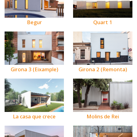
Begur
Quart 1
Girona 3 (Eixample)
Girona 2 (Remonta)
La casa que crece
Molins de Rei