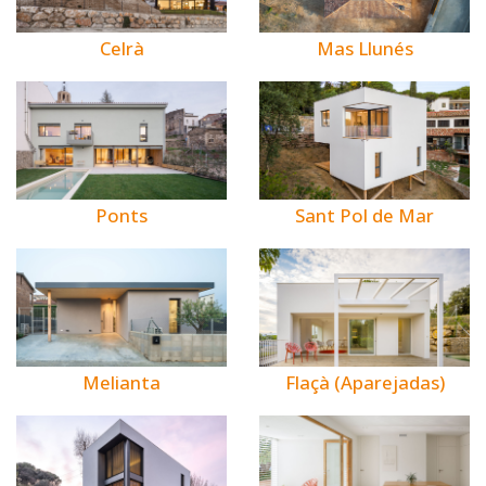
Celrà
Mas Llunés
Ponts
Sant Pol de Mar
Melianta
Flaçà (Aparejadas)