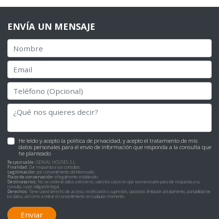
ENVÍA UN MENSAJE
He leído y acepto la
política de privacidad
, y acepto el tratamiento de mis
datos personales para el envío de información que responda a la consulta que
he planteado
Responsable:
GENIAL HOUSES, S.L.
Finalidad:
Dar respuesta a sus consultas.
Legitimación:
por consentimiento del interesado.
Plazo de conservación:
el legalmente establecido.
Destinatarios:
No se cederán datos a terceros, salvo los casos en que sea necesario para dar respuesta a su
consulta, o por obligación legal.
Derechos:
Tiene usted derecho de acceso, rectificación o supresión, oposición, limitación al tratamiento, portabilidad de
los datos, así como a retirar el consentimiento en cualquier momento.
Enviar