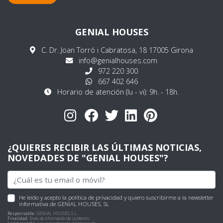
GENIAL HOUSES
C. Dr. Joan Torró i Cabratosa, 18 17005 Girona
info@genialhouses.com
972 220 300
667 402 646
Horario de atención (lu - vi): 9h. - 18h.
¿QUIERES RECIBIR LAS ÚLTIMAS NOTICIAS,
NOVEDADES DE "GENIAL HOUSES"?
He leído y acepto
la política de privacidad
y quiero suscribirme a la newsletter
informativa de GENIAL HOUSES, SL
Responsable:
GENIAL HOUSES, S.L.
Finalidad:
Envío de información de su interés