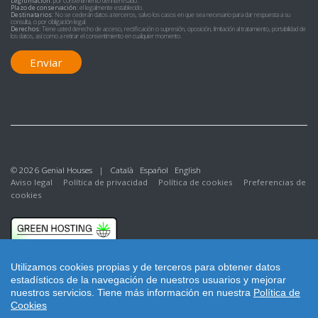
Legitimación:
por consentimiento del interesado.
Plazo de conservación:
el legalmente establecido.
Destinatarios:
No se cederán datos a terceros, salvo los casos en que sea necesario para dar respuesta a su
consulta, o por obligación legal.
Derechos:
Tiene usted derecho de acceso, rectificación o supresión, oposición, limitación al tratamiento, portabilidad de
los datos, así como a retirar el consentimiento en cualquier momento.
Enviar
© 2026 Genial Houses |
Català
Español
English
Aviso legal
Política de privacidad
Política de cookies
Preferencias de
cookies
Utilizamos cookies propias y de terceros para obtener datos
estadísticos de la navegación de nuestros usuarios y mejorar
nuestros servicios.
Tiene más información en nuestra
Política de
Cookies