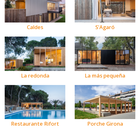
Caldes
S'Agaró
La redonda
La más pequeña
Restaurante Rifort
Porche Girona