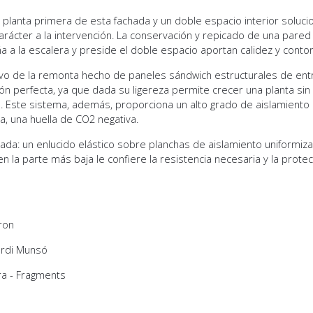
 planta primera de esta fachada y un doble espacio interior solucio
carácter a la intervención. La conservación y repicado de una pared c
a la escalera y preside el doble espacio aportan calidez y contorto
ivo de la remonta hecho de paneles sándwich estructurales de en
ón perfecta, ya que dada su ligereza permite crecer una planta sin 
io. Este sistema, además, proporciona un alto grado de aislamiento 
a, una huella de CO2 negativa.
hada: un enlucido elástico sobre planchas de aislamiento uniformiza
n la parte más baja le confiere la resistencia necesaria y la prote
uron
Jordi Munsó
ra - Fragments