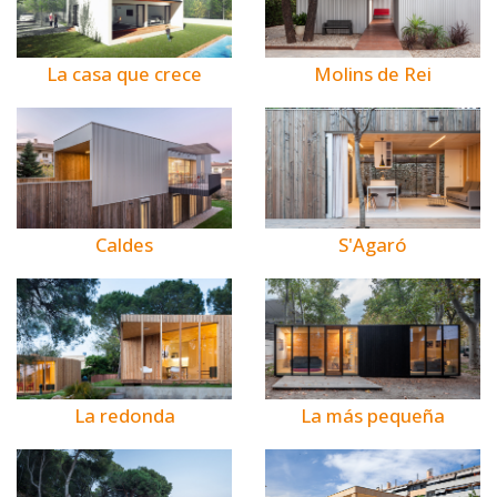
La casa que crece
Molins de Rei
Caldes
S'Agaró
La redonda
La más pequeña