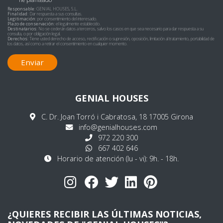
Responsable:
GENIAL HOUSES, S.L.
Finalidad:
Dar respuesta a sus consultas.
Legitimación:
por consentimiento del interesado.
Plazo de conservación:
el legalmente establecido.
Destinatarios:
No se cederán datos a terceros, salvo los casos en que sea necesario para dar respuesta a su
consulta, o por obligación legal.
Derechos:
Tiene usted derecho de acceso, rectificación o supresión, oposición, limitación al tratamiento, portabilidad de
los datos, así como a retirar el consentimiento en cualquier momento.
Enviar
GENIAL HOUSES
C. Dr. Joan Torró i Cabratosa, 18 17005 Girona
info@genialhouses.com
972 220 300
667 402 646
Horario de atención (lu - vi): 9h. - 18h.
¿QUIERES RECIBIR LAS ÚLTIMAS NOTICIAS,