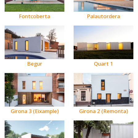
Fontcoberta
Palautordera
Begur
Quart 1
Girona 3 (Eixample)
Girona 2 (Remonta)