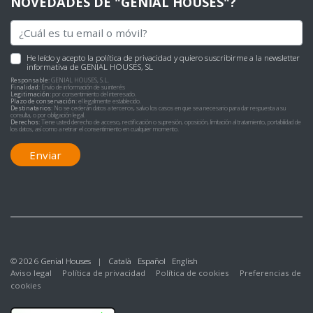
NOVEDADES DE "GENIAL HOUSES"?
He leído y acepto
la política de privacidad
y quiero suscribirme a la newsletter
informativa de GENIAL HOUSES, SL
Responsable:
GENIAL HOUSES, S.L.
Finalidad:
Envío de información de su interés
Legitimación:
por consentimiento del interesado.
Plazo de conservación:
el legalmente establecido.
Destinatarios:
No se cederán datos a terceros, salvo los casos en que sea necesario para dar respuesta a su
consulta, o por obligación legal.
Derechos:
Tiene usted derecho de acceso, rectificación o supresión, oposición, limitación al tratamiento, portabilidad de
los datos, así como a retirar el consentimiento en cualquier momento.
Enviar
© 2026 Genial Houses |
Català
Español
English
Aviso legal
Política de privacidad
Política de cookies
Preferencias de
cookies