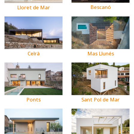
Bescanó
Lloret de Mar
Celrà
Mas Llunés
Ponts
Sant Pol de Mar