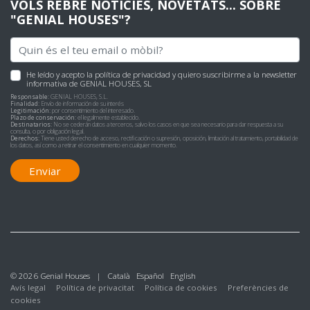
VOLS REBRE NOTÍCIES, NOVETATS... SOBRE
"GENIAL HOUSES"?
He leído y acepto
la política de privacidad
y quiero suscribirme a la newsletter
informativa de GENIAL HOUSES, SL
Responsable:
GENIAL HOUSES, S.L.
Finalidad:
Envío de información de su interés
Legitimación:
por consentimiento del interesado.
Plazo de conservación:
el legalmente establecido.
Destinatarios:
No se cederán datos a terceros, salvo los casos en que sea necesario para dar respuesta a su
consulta, o por obligación legal.
Derechos:
Tiene usted derecho de acceso, rectificación o supresión, oposición, limitación al tratamiento, portabilidad de
los datos, así como a retirar el consentimiento en cualquier momento.
Enviar
© 2026 Genial Houses |
Català
Español
English
Avís legal
Política de privacitat
Política de cookies
Preferències de
cookies