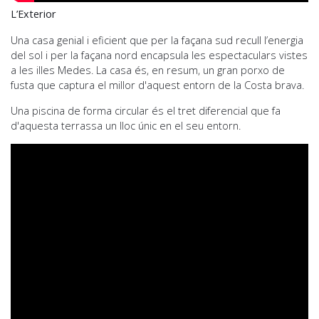
L’Exterior
Una casa genial i eficient que per la façana sud recull l’energia
del sol i per la façana nord encapsula les espectaculars vistes
a les illes Medes. La casa és, en resum, un gran porxo de
fusta que captura el millor d'aquest entorn de la Costa brava.
Una piscina de forma circular és el tret diferencial que fa
d'aquesta terrassa un lloc únic en el seu entorn.