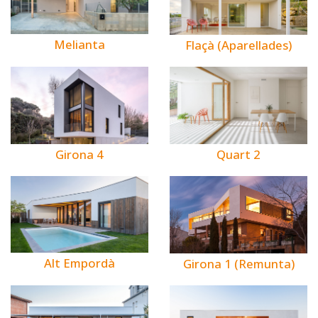
Melianta
Flaçà (Aparellades)
Girona 4
Quart 2
Alt Empordà
Girona 1 (Remunta)