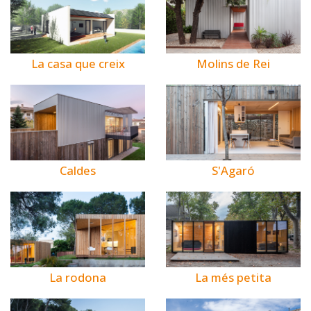
La casa que creix
Molins de Rei
Caldes
S'Agaró
La rodona
La més petita