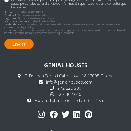
datos personales para el envío de información que responda a la consulta que
he planteado
Responsable:
GENIAL HOUSES, S.L.
Finalidad:
Dar respuesta a sus consultas.
Legitimación:
por consentimiento del interesado.
Plazo de conservación:
el legalmente establecido.
Destinatarios:
No se cederán datos a terceros, salvo los casos en que sea necesario para dar respuesta a su
consulta, o por obligación legal.
Derechos:
Tiene usted derecho de acceso, rectificación o supresión, oposición, limitación al tratamiento, portabilidad de
los datos, así como a retirar el consentimiento en cualquier momento.
Enviar
GENIAL HOUSES
C. Dr. Joan Torró i Cabratosa, 18 17005 Girona
info@genialhouses.com
972 220 300
667 402 646
Horari d'atenció (dill - div.): 9h. - 18h.