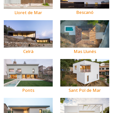
Bescanó
Lloret de Mar
Celrà
Mas Llunés
Ponts
Sant Pol de Mar