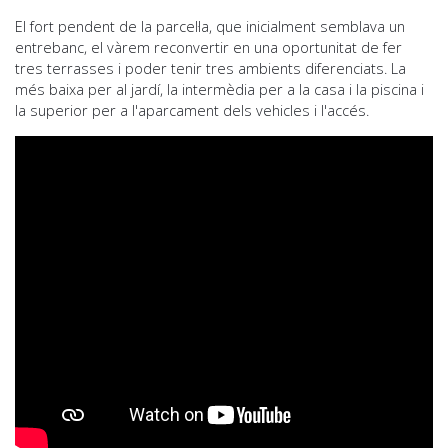
El fort pendent de la parcel·la, que inicialment semblava un
entrebanc, el vàrem reconvertir en una oportunitat de fer
tres terrasses i poder tenir tres ambients diferenciats. La
més baixa per al jardí, la intermèdia per a la casa i la piscina i
la superior per a l'aparcament dels vehicles i l'accés.