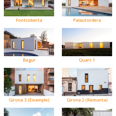
Fontcoberta
Palautordera
Begur
Quart 1
Girona 3 (Eixample)
Girona 2 (Remunta)