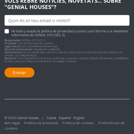
VOLS REBRE NOTÍCIES, NOVETATS... SOBRE
"GENIAL HOUSES"?
He leído y acepto
la política de privacidad
y quiero suscribirme a la newsletter
informativa de GENIAL HOUSES, SL
Responsable:
GENIAL HOUSES, S.L.
Finalidad:
Envío de información de su interés
Legitimación:
por consentimiento del interesado.
Plazo de conservación:
el legalmente establecido.
Destinatarios:
No se cederán datos a terceros, salvo los casos en que sea necesario para dar respuesta a su
consulta, o por obligación legal.
Derechos:
Tiene usted derecho de acceso, rectificación o supresión, oposición, limitación al tratamiento, portabilidad de
los datos, así como a retirar el consentimiento en cualquier momento.
Enviar
© 2026 Genial Houses |
Català
Español
English
Avís legal
Política de privacitat
Política de cookies
Preferències de
cookies