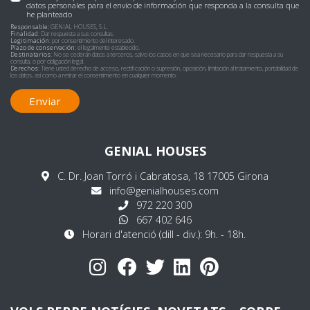
datos personales para el envío de información que responda a la consulta que
he planteado
Responsable:
GENIAL HOUSES, S.L.
Finalidad:
Dar respuesta a sus consultas.
Legitimación:
por consentimiento del interesado.
Plazo de conservación:
el legalmente establecido.
Destinatarios:
No se cederán datos a terceros, salvo los casos en que sea necesario para dar respuesta a su
consulta, o por obligación legal.
Derechos:
Tiene usted derecho de acceso, rectificación o supresión, oposición, limitación al tratamiento, portabilidad de
los datos, así como a retirar el consentimiento en cualquier momento.
Enviar
GENIAL HOUSES
C. Dr. Joan Torró i Cabratosa, 18 17005 Girona
info@genialhouses.com
972 220 300
667 402 646
Horari d'atenció (dill - div.): 9h. - 18h.