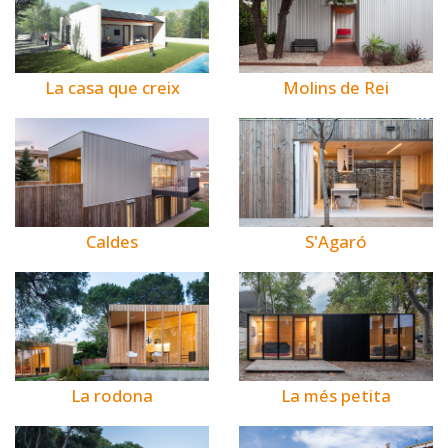
La casa que creix
Molins de Rei
Caldes
S'Agaró
La rodona
La més petita