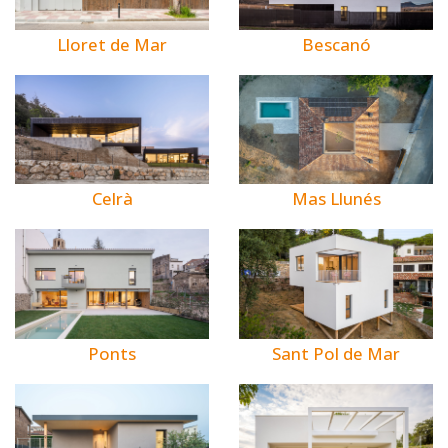
Bescanó
Lloret de Mar
Celrà
Mas Llunés
Ponts
Sant Pol de Mar