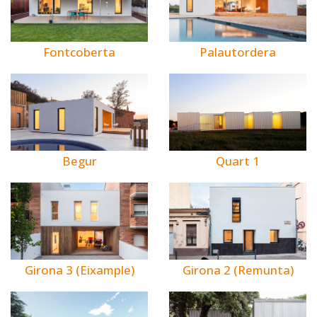
Fontcoberta
Palautordera
Begur
Quart 1
Girona 3 (Eixample)
Girona 2 (Remunta)