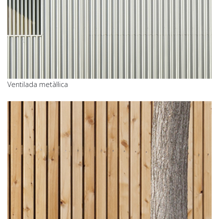
Ventilada metàl·lica