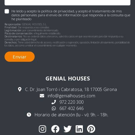
He leído y acepto la
política de privacidad
, y acepto el tratamiento de mis
datos personales para el envío de información que responda a la consulta que
he planteado
Responsable:
GENIAL HOUSES, S.L.
Finalidad:
Dar respuesta a sus consultas.
Legitimación:
por consentimiento del interesado.
Plazo de conservación:
el legalmente establecido.
Destinatarios:
No se cederán datos a terceros, salvo los casos en que sea necesario para dar respuesta a su
consulta, o por obligación legal.
Derechos:
Tiene usted derecho de acceso, rectificación o supresión, oposición, limitación al tratamiento, portabilidad de
los datos, así como a retirar el consentimiento en cualquier momento.
Enviar
GENIAL HOUSES
C. Dr. Joan Torró i Cabratosa, 18 17005 Girona
info@genialhouses.com
972 220 300
667 402 646
Horario de atención (lu - vi): 9h. - 18h.