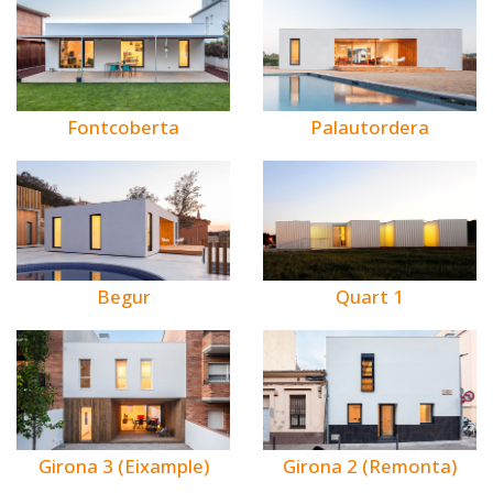
Fontcoberta
Palautordera
Begur
Quart 1
Girona 3 (Eixample)
Girona 2 (Remonta)