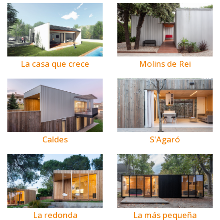
La casa que crece
Molins de Rei
Caldes
S'Agaró
La redonda
La más pequeña