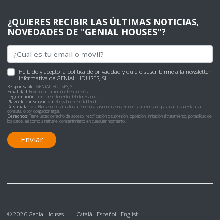
¿QUIERES RECIBIR LAS ÚLTIMAS NOTICIAS,
NOVEDADES DE "GENIAL HOUSES"?
He leído y acepto
la política de privacidad
y quiero suscribirme a la newsletter
informativa de GENIAL HOUSES, SL
Responsable:
GENIAL HOUSES, S.L.
Finalidad:
Envío de información de su interés
Legitimación:
por consentimiento del interesado.
Plazo de conservación:
el legalmente establecido.
Destinatarios:
No se cederán datos a terceros, salvo los casos en que sea necesario para dar respuesta a su
consulta, o por obligación legal.
Derechos:
Tiene usted derecho de acceso, rectificación o supresión, oposición, limitación al tratamiento, portabilidad de
los datos, así como a retirar el consentimiento en cualquier momento.
Enviar
© 2026 Genial Houses |
Català
Español
English