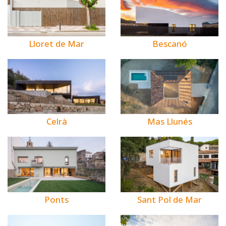
Bescanó
Lloret de Mar
Celrà
Mas Llunés
Ponts
Sant Pol de Mar