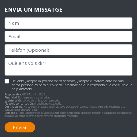
ENVIA UN MISSATGE
He leído y acepto la
política de privacidad
, y acepto el tratamiento de mis
datos personales para el envío de información que responda a la consulta que
he planteado
Responsable:
GENIAL HOUSES, S.L.
Finalidad:
Dar respuesta a sus consultas.
Legitimación:
por consentimiento del interesado.
Plazo de conservación:
el legalmente establecido.
Destinatarios:
No se cederán datos a terceros, salvo los casos en que sea necesario para dar respuesta a su
consulta, o por obligación legal.
Derechos:
Tiene usted derecho de acceso, rectificación o supresión, oposición, limitación al tratamiento, portabilidad de
los datos, así como a retirar el consentimiento en cualquier momento.
Enviar