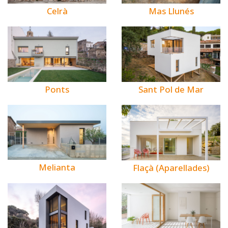
Celrà
Mas Llunés
Ponts
Sant Pol de Mar
Melianta
Flaçà (Aparellades)