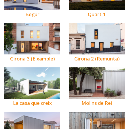
Begur
Quart 1
Girona 3 (Eixample)
Girona 2 (Remunta)
La casa que creix
Molins de Rei