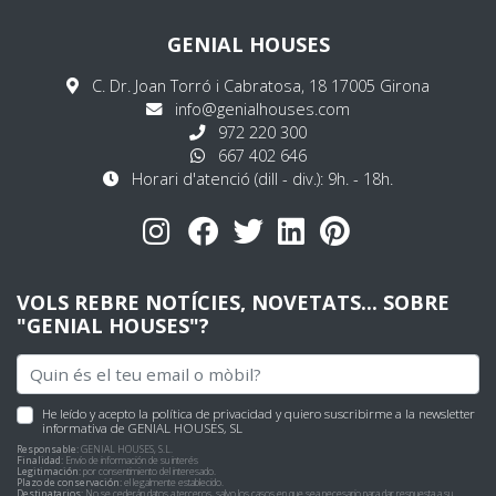
GENIAL HOUSES
C. Dr. Joan Torró i Cabratosa, 18 17005 Girona
info@genialhouses.com
972 220 300
667 402 646
Horari d'atenció (dill - div.): 9h. - 18h.
VOLS REBRE NOTÍCIES, NOVETATS... SOBRE
"GENIAL HOUSES"?
He leído y acepto
la política de privacidad
y quiero suscribirme a la newsletter
informativa de GENIAL HOUSES, SL
Responsable:
GENIAL HOUSES, S.L.
Finalidad:
Envío de información de su interés
Legitimación:
por consentimiento del interesado.
Plazo de conservación:
el legalmente establecido.
Destinatarios:
No se cederán datos a terceros, salvo los casos en que sea necesario para dar respuesta a su