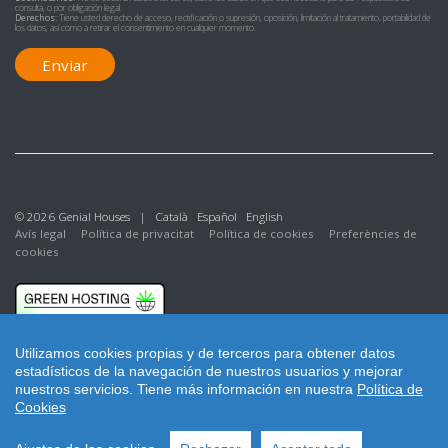
consulta, o por obligación legal.
Derechos:
Tiene usted derecho de acceso, rectificación o supresión, oposición, limitación al tratamiento, portabilidad de
los datos, así como a retirar el consentimiento en cualquier momento.
Enviar
© 2026 Genial Houses |
Català
Español
English
Avís legal
Política de privacitat
Política de cookies
Preferències de
cookies
Utilizamos cookies propias y de terceros para obtener datos
estadísticos de la navegación de nuestros usuarios y mejorar
nuestros servicios.
Tiene más información en nuestra
Política de
Cookies