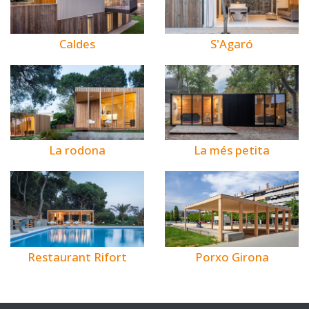
Caldes
S'Agaró
La rodona
La més petita
Restaurant Rifort
Porxo Girona