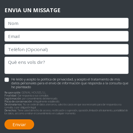
ENVIA UN MISSATGE
He leído y acepto la
política de privacidad
, y acepto el tratamiento de mis
datos personales para el envío de información que responda a la consulta que
he planteado
Responsable:
GENIAL HOUSES, S.L.
Finalidad:
Dar respuesta a sus consultas.
Legitimación:
por consentimiento del interesado.
Plazo de conservación:
el legalmente establecido.
Destinatarios:
No se cederán datos a terceros, salvo los casos en que sea necesario para dar respuesta a su
consulta, o por obligación legal.
Derechos:
Tiene usted derecho de acceso, rectificación o supresión, oposición, limitación al tratamiento, portabilidad de
los datos, así como a retirar el consentimiento en cualquier momento.
Enviar