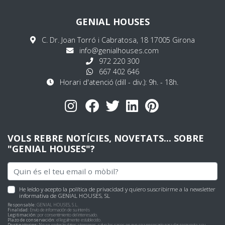
GENIAL HOUSES
C. Dr. Joan Torró i Cabratosa, 18 17005 Girona
info@genialhouses.com
972 220 300
667 402 646
Horari d'atenció (dill - div.): 9h. - 18h.
VOLS REBRE NOTÍCIES, NOVETATS... SOBRE
"GENIAL HOUSES"?
He leído y acepto
la política de privacidad
y quiero suscribirme a la newsletter
informativa de GENIAL HOUSES, SL
Responsable:
GENIAL HOUSES, S.L.
Finalidad:
Envío de información de su interés
Legitimación:
por consentimiento del interesado.
Plazo de conservación:
el legalmente establecido.