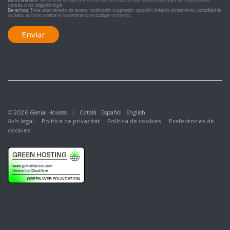
Destinatarios:
No se cederán datos a terceros, salvo los casos en que sea necesario para dar respuesta a su
consulta, o por obligación legal.
Derechos:
Tiene usted derecho de acceso, rectificación o supresión, oposición, limitación al tratamiento, portabilidad de
los datos, así como a retirar el consentimiento en cualquier momento.
Enviar
© 2026 Genial Houses |
Català
Español
English
Avís legal
Política de privacitat
Política de cookies
Preferències de
cookies