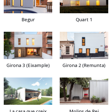
Begur
Quart 1
Girona 3 (Eixample)
Girona 2 (Remunta)
La casa que creix
Molins de Rei