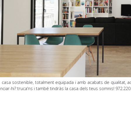
casa sostenible, totalment equipada i amb acabats de qualitat, ad
unciar-hi? truca'ns i també tindràs la casa dels teus somnis! 972.220