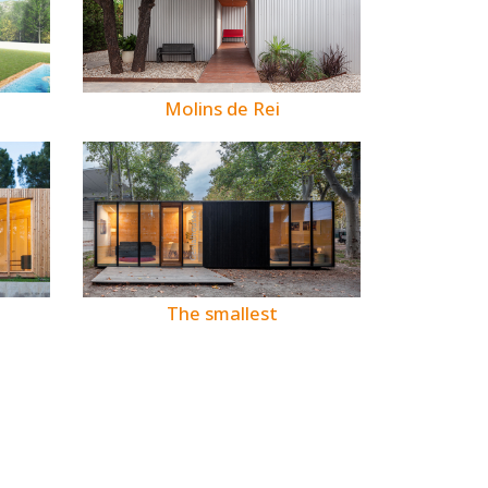
Molins de Rei
The smallest