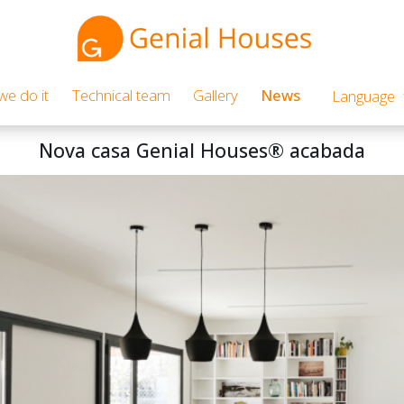
e do it
Technical team
Gallery
News
Language
Nova casa Genial Houses® acabada