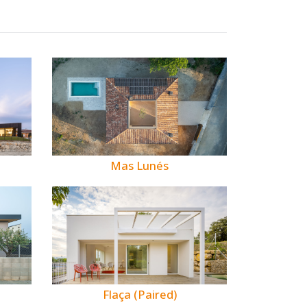
Mas Lunés
Flaça (Paired)