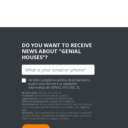
DO YOU WANT TO RECEIVE
NEWS ABOUT "GENIAL
HOUSES"?
He leído y acepto
la política de privacidad
y
quiero suscribirme a la newsletter
informativa de GENIAL HOUSES, SL
Responsable:
GENIAL HOUSES, S.L.
Finalidad:
Envío de información de su interés
Legitimación:
por consentimiento del interesado.
Plazo de conservación:
el legalmente establecido.
Destinatarios:
No se cederán datos a terceros, salvo los casos en
que sea necesario para dar respuesta a su consulta, o por obligación
legal.
Derechos:
Tiene usted derecho de acceso, rectificación o supresión,
oposición, limitación al tratamiento, portabilidad de los datos, así como a
retirar el consentimiento en cualquier momento.