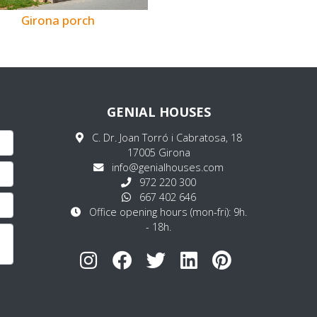
Girona porch
GENIAL HOUSES
C. Dr. Joan Torró i Cabratosa, 18
17005 Girona
info@genialhouses.com
972 220 300
667 402 646
Office opening hours (mon-fri): 9h.
- 18h.