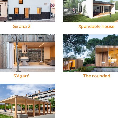
Girona 2
Xpandable house
S'Agaró
The rounded