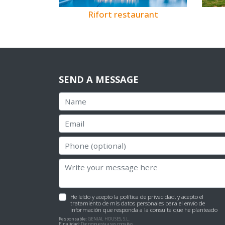
Rifort restaurant
SEND A MESSAGE
He leído y acepto la
política de privacidad
, y acepto el
tratamiento de mis datos personales para el envío de
información que responda a la consulta que he planteado
Responsable:
GENIAL HOUSES, S.L.
Finalidad:
Dar respuesta a sus consultas.