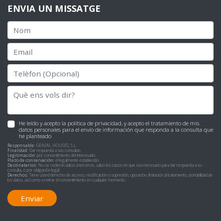
ENVIA UN MISSATGE
He leído y acepto la
política de privacidad
, y acepto el tratamiento de mis
datos personales para el envío de información que responda a la consulta que
he planteado
Responsable:
GENIAL HOUSES, S.L.
Finalidad:
Dar respuesta a sus consultas.
Legitimación:
por consentimiento del interesado.
Plazo de conservación:
el legalmente establecido.
Destinatarios:
No se cederán datos a terceros, salvo los casos en que sea necesario para dar respuesta a su
consulta, o por obligación legal.
Derechos:
Tiene usted derecho de acceso, rectificación o supresión, oposición, limitación al tratamiento, portabilidad de
los datos, así como a retirar el consentimiento en cualquier momento.
Enviar