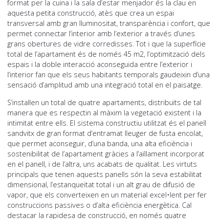
format per la cuina i la sala d’estar menjador és la clau en
aquesta petita construcció, atès que crea un espai
transversal amb gran lluminositat, transparència i confort, que
permet connectar l’interior amb l’exterior a través d’unes
grans obertures de vidre corredisses. Tot i que la superfície
total de l’apartament és de només 45 m2, l’optimització dels
espais i la doble interacció aconseguida entre l’exterior i
l’interior fan que els seus habitants temporals gaudeixin d’una
sensació d’amplitud amb una integració total en el paisatge.
S’instal·len un total de quatre apartaments, distribuïts de tal
manera que es respectin al màxim la vegetació existent i la
intimitat entre ells. El sistema constructiu utilitzat és el panell
sandvitx de gran format d’entramat lleuger de fusta encolat,
que permet aconseguir, d’una banda, una alta eficiència i
sostenibilitat de l’apartament gràcies a l’aïllament incorporat
en el panell, i de l’altra, uns acabats de qualitat. Les virtuts
principals que tenen aquests panells són la seva estabilitat
dimensional, l’estanqueïtat total i un alt grau de difusió de
vapor, que els converteixen en un material excel•lent per fer
construccions passives o d’alta eficiència energètica. Cal
destacar la rapidesa de construcció, en només quatre