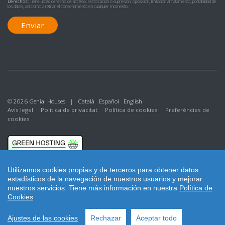
Derechos:
Tiene usted derecho de acceso, rectificación o supresión, oposición, limitación al tratamiento, portabilidad de
los datos, así como a retirar el consentimiento en cualquier momento.
Enviar
© 2026 Genial Houses |
Català
Español
English
Avís legal
Política de privacitat
Política de cookies
Preferències de
cookies
Utilizamos cookies propias y de terceros para obtener datos
estadísticos de la navegación de nuestros usuarios y mejorar
nuestros servicios.
Tiene más información en nuestra
Política de
Cookies
Ajustes de las cookies
Rechazar
Aceptar todo