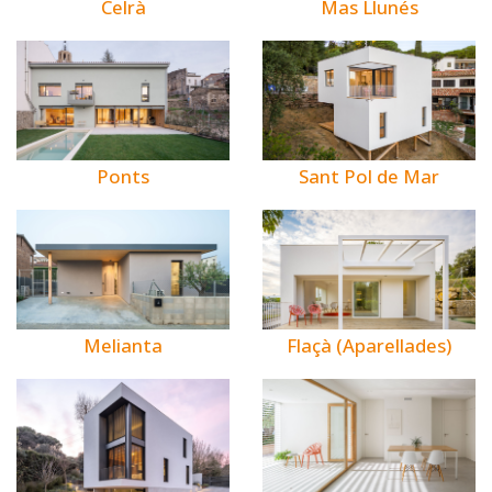
Celrà
Mas Llunés
Ponts
Sant Pol de Mar
Melianta
Flaçà (Aparellades)