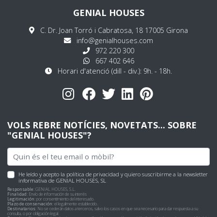
GENIAL HOUSES
C. Dr. Joan Torró i Cabratosa, 18 17005 Girona
info@genialhouses.com
972 220 300
667 402 646
Horari d'atenció (dill - div.): 9h. - 18h.
VOLS REBRE NOTÍCIES, NOVETATS... SOBRE
"GENIAL HOUSES"?
He leído y acepto
la política de privacidad
y quiero suscribirme a la newsletter
informativa de GENIAL HOUSES, SL
Responsable:
GENIAL HOUSES, S.L.
Finalidad:
Envío de información de su interés
Legitimación:
por consentimiento del interesado.
Plazo de conservación:
el legalmente establecido.
Destinatarios:
No se cederán datos a terceros, salvo los casos en que sea necesario para dar respuesta a su
consulta, o por obligación legal.