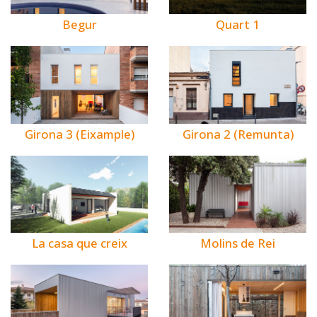
Begur
Quart 1
Girona 3 (Eixample)
Girona 2 (Remunta)
La casa que creix
Molins de Rei