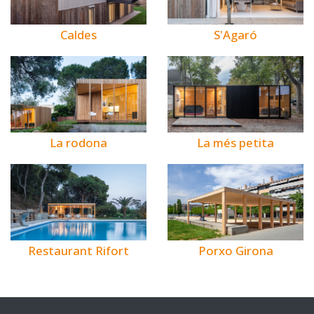
Caldes
S'Agaró
La rodona
La més petita
Restaurant Rifort
Porxo Girona