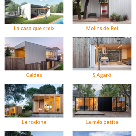
La casa que creix
Molins de Rei
Caldes
S'Agaró
La rodona
La més petita