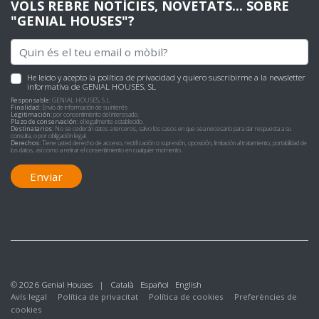
VOLS REBRE NOTÍCIES, NOVETATS... SOBRE
"GENIAL HOUSES"?
He leído y acepto
la política de privacidad
y quiero suscribirme a la newsletter
informativa de GENIAL HOUSES, SL
Responsable:
GENIAL HOUSES, S.L.
Finalidad:
Envío de información de su interés
Legitimación:
por consentimiento del interesado.
Plazo de conservación:
el legalmente establecido.
Destinatarios:
No se cederán datos a terceros, salvo los casos en que sea necesario para dar respuesta a su
consulta, o por obligación legal.
Derechos:
Tiene usted derecho de acceso, rectificación o supresión, oposición, limitación al tratamiento, portabilidad de
los datos, así como a retirar el consentimiento en cualquier momento.
Enviar
© 2026 Genial Houses |
Català
Español
English
Avís legal
Política de privacitat
Política de cookies
Preferències de
cookies