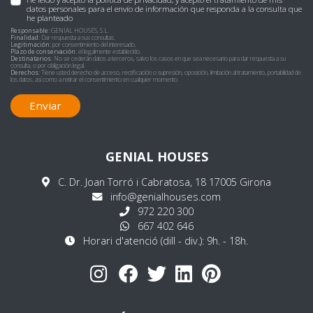
datos personales para el envío de información que responda a la consulta que
he planteado
Responsable:
GENIAL HOUSES, S.L.
Finalidad:
Dar respuesta a sus consultas.
Legitimación:
por consentimiento del interesado.
Plazo de conservación:
el legalmente establecido.
Destinatarios:
No se cederán datos a terceros, salvo los casos en que sea necesario para dar respuesta a su
consulta, o por obligación legal.
Derechos:
Tiene usted derecho de acceso, rectificación o supresión, oposición, limitación al tratamiento, portabilidad de
los datos, así como a retirar el consentimiento en cualquier momento.
Enviar
GENIAL HOUSES
C. Dr. Joan Torró i Cabratosa, 18 17005 Girona
info@genialhouses.com
972 220 300
667 402 646
Horari d'atenció (dill - div.): 9h. - 18h.