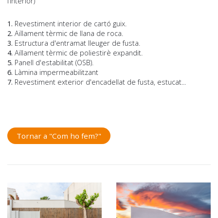
l’interior)
1.
Revestiment interior de cartó guix.
2.
Aïllament tèrmic de llana de roca.
3.
Estructura d'entramat lleuger de fusta.
4.
Aïllament tèrmic de poliestirè expandit.
5.
Panell d'estabilitat (OSB).
6.
Làmina impermeabilitzant
7.
Revestiment exterior d'encadellat de fusta, estucat...
Tornar a "Com ho fem?"