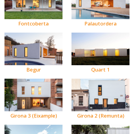
Fontcoberta
Palautordera
Begur
Quart 1
Girona 3 (Eixample)
Girona 2 (Remunta)