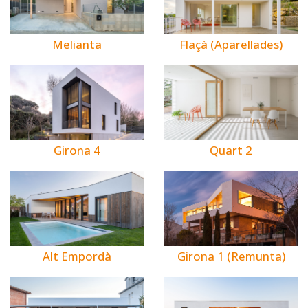
Melianta
Flaçà (Aparellades)
Girona 4
Quart 2
Alt Empordà
Girona 1 (Remunta)