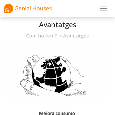
Avantatges
Com ho fem?
>
Avantatges