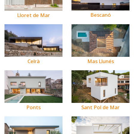
Bescanó
Lloret de Mar
Celrà
Mas Llunés
Ponts
Sant Pol de Mar