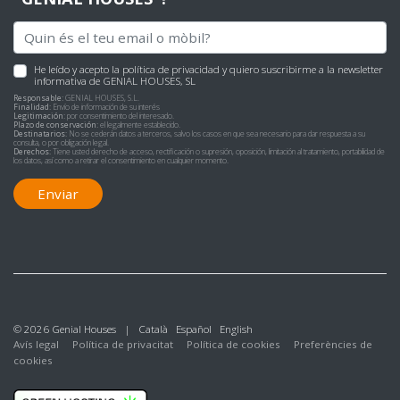
He leído y acepto
la política de privacidad
y quiero suscribirme a la newsletter
informativa de GENIAL HOUSES, SL
Responsable:
GENIAL HOUSES, S.L.
Finalidad:
Envío de información de su interés
Legitimación:
por consentimiento del interesado.
Plazo de conservación:
el legalmente establecido.
Destinatarios:
No se cederán datos a terceros, salvo los casos en que sea necesario para dar respuesta a su
consulta, o por obligación legal.
Derechos:
Tiene usted derecho de acceso, rectificación o supresión, oposición, limitación al tratamiento, portabilidad de
los datos, así como a retirar el consentimiento en cualquier momento.
Enviar
© 2026 Genial Houses |
Català
Español
English
Avís legal
Política de privacitat
Política de cookies
Preferències de
cookies