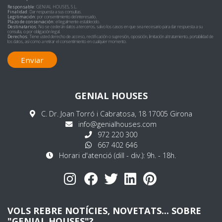
Responsable:
GENIAL HOUSES, S.L.
Finalidad:
Dar respuesta a sus consultas.
Legitimación:
por consentimiento del interesado.
Plazo de conservación:
el legalmente establecido.
Destinatarios:
No se cederán datos a terceros, salvo los casos en que sea necesario para dar respuesta a su
consulta, o por obligación legal.
Derechos:
Tiene usted derecho de acceso, rectificación o supresión, oposición, limitación al tratamiento, portabilidad de
los datos, así como a retirar el consentimiento en cualquier momento.
Enviar
GENIAL HOUSES
C. Dr. Joan Torró i Cabratosa, 18 17005 Girona
info@genialhouses.com
972 220 300
667 402 646
Horari d'atenció (dill - div.): 9h. - 18h.
VOLS REBRE NOTÍCIES, NOVETATS... SOBRE
"GENIAL HOUSES"?