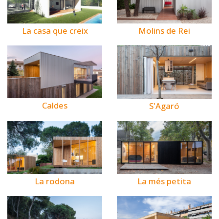
La casa que creix
Molins de Rei
Caldes
S'Agaró
La rodona
La més petita