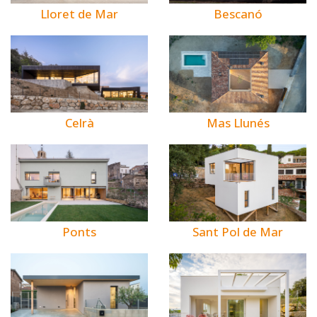
Bescanó
Lloret de Mar
Celrà
Mas Llunés
Ponts
Sant Pol de Mar