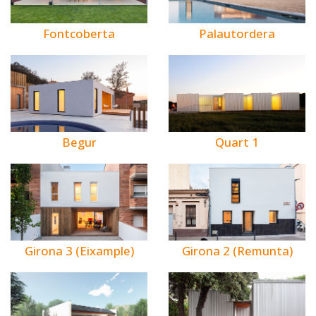
Fontcoberta
Palautordera
Begur
Quart 1
Girona 3 (Eixample)
Girona 2 (Remunta)