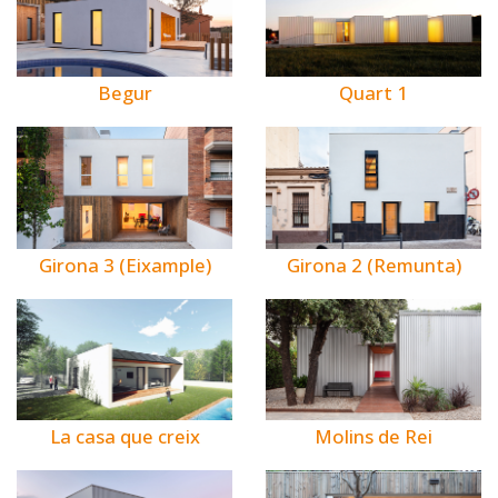
Begur
Quart 1
Girona 3 (Eixample)
Girona 2 (Remunta)
La casa que creix
Molins de Rei