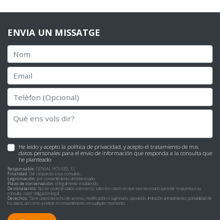
ENVIA UN MISSATGE
He leído y acepto la
política de privacidad
, y acepto el tratamiento de mis
datos personales para el envío de información que responda a la consulta que
he planteado
Responsable:
GENIAL HOUSES, S.L.
Finalidad:
Dar respuesta a sus consultas.
Legitimación:
por consentimiento del interesado.
Plazo de conservación:
el legalmente establecido.
Destinatarios:
No se cederán datos a terceros, salvo los casos en que sea necesario para dar respuesta a su
consulta, o por obligación legal.
Derechos:
Tiene usted derecho de acceso, rectificación o supresión, oposición, limitación al tratamiento, portabilidad de
los datos, así como a retirar el consentimiento en cualquier momento.