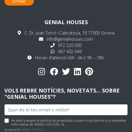
Enviar
GENIAL HOUSES
C. Dr. Joan Torró i Cabratosa, 18 17005 Girona
info@genialhouses.com
972 220 300
667 402 646
Horari d'atenció (dill - div.): 9h. - 18h.
VOLS REBRE NOTÍCIES, NOVETATS... SOBRE
"GENIAL HOUSES"?
He leído y acepto
la política de privacidad
y quiero suscribirme a la newsletter
informativa de GENIAL HOUSES, SL
Responsable:
GENIAL HOUSES, S.L.