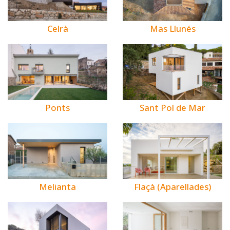
Celrà
Mas Llunés
Ponts
Sant Pol de Mar
Melianta
Flaçà (Aparellades)