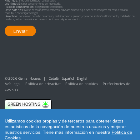
Finalidad:
Envío de información de su interés
Legitimación:
por consentimiento del interesado.
Plazo de conservación:
el legalmente establecido.
Destinatarios:
No se cederán datos a terceros, salvo los casos en que sea necesario para dar respuesta a su
consulta, o por obligación legal.
Derechos:
Tiene usted derecho de acceso, rectificación o supresión, oposición, limitación al tratamiento, portabilidad de
los datos, así como a retirar el consentimiento en cualquier momento.
Enviar
© 2026 Genial Houses |
Català
Español
English
Avís legal
Política de privacitat
Política de cookies
Preferències de
cookies
Utilizamos cookies propias y de terceros para obtener datos
estadísticos de la navegación de nuestros usuarios y mejorar
nuestros servicios.
Tiene más información en nuestra
Política de
Cookies