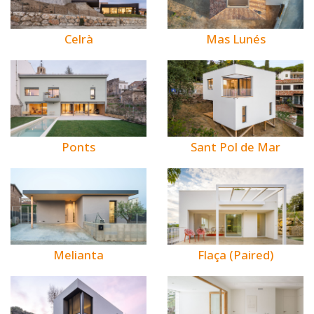
Celrà
Mas Lunés
Ponts
Sant Pol de Mar
Melianta
Flaça (Paired)