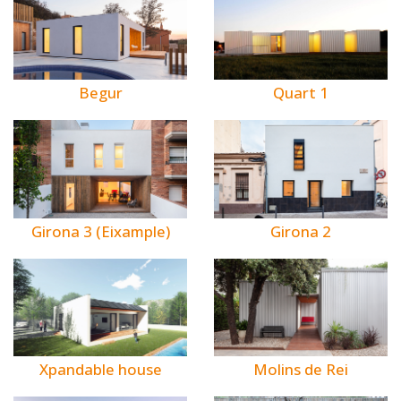
Begur
Quart 1
Girona 3 (Eixample)
Girona 2
Xpandable house
Molins de Rei