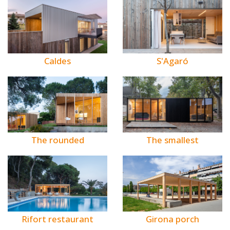
Caldes
S'Agaró
The rounded
The smallest
Rifort restaurant
Girona porch