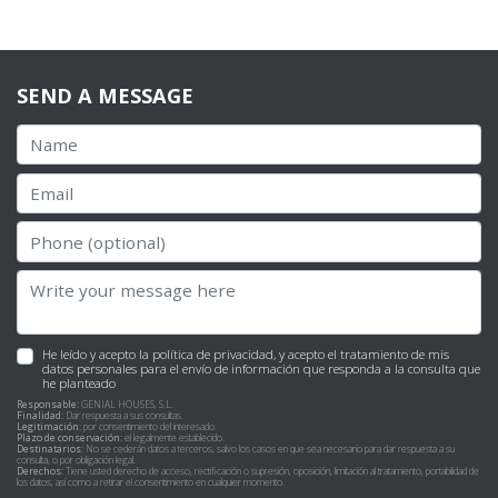
SEND A MESSAGE
He leído y acepto la
política de privacidad
, y acepto el tratamiento de mis
datos personales para el envío de información que responda a la consulta que
he planteado
Responsable:
GENIAL HOUSES, S.L.
Finalidad:
Dar respuesta a sus consultas.
Legitimación:
por consentimiento del interesado.
Plazo de conservación:
el legalmente establecido.
Destinatarios:
No se cederán datos a terceros, salvo los casos en que sea necesario para dar respuesta a su
consulta, o por obligación legal.
Derechos:
Tiene usted derecho de acceso, rectificación o supresión, oposición, limitación al tratamiento, portabilidad de
los datos, así como a retirar el consentimiento en cualquier momento.