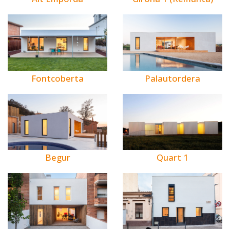
Fontcoberta
Palautordera
Begur
Quart 1