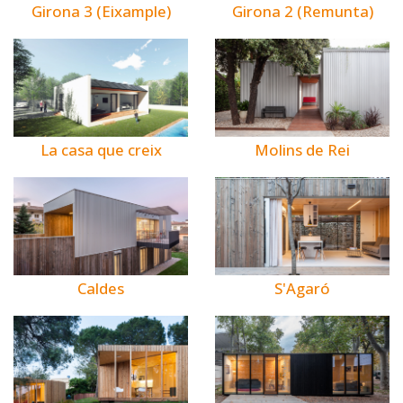
Girona 3 (Eixample)
Girona 2 (Remunta)
La casa que creix
Molins de Rei
Caldes
S'Agaró