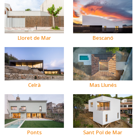
Bescanó
Lloret de Mar
Celrà
Mas Llunés
Ponts
Sant Pol de Mar