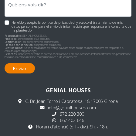
He leído y acepto la
política de privacidad
, y acepto el tratamiento de mis
datos personales para el envío de información que responda a la consulta que
he planteado
Responsable:
GENIAL HOUSES, S.L.
Finalidad:
Dar respuesta a sus consultas.
Legitimación:
por consentimiento del interesado.
Plazo de conservación:
el legalmente establecido.
Destinatarios:
No se cederán datos a terceros, salvo los casos en que sea necesario para dar respuesta a su
consulta, o por obligación legal.
Derechos:
Tiene usted derecho de acceso, rectificación o supresión, oposición, limitación al tratamiento, portabilidad de
los datos, así como a retirar el consentimiento en cualquier momento.
Enviar
GENIAL HOUSES
C. Dr. Joan Torró i Cabratosa, 18 17005 Girona
info@genialhouses.com
972 220 300
667 402 646
Horari d'atenció (dill - div.): 9h. - 18h.