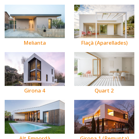
Melianta
Flaçà (Aparellades)
Girona 4
Quart 2
Alt Empordà
Girona 1 (Remunta)