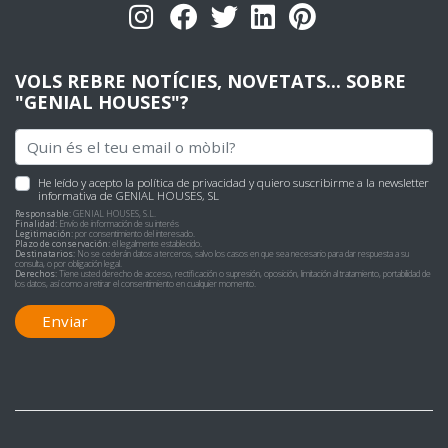
VOLS REBRE NOTÍCIES, NOVETATS... SOBRE
"GENIAL HOUSES"?
He leído y acepto
la política de privacidad
y quiero suscribirme a la newsletter
informativa de GENIAL HOUSES, SL
Responsable:
GENIAL HOUSES, S.L.
Finalidad:
Envío de información de su interés
Legitimación:
por consentimiento del interesado.
Plazo de conservación:
el legalmente establecido.
Destinatarios:
No se cederán datos a terceros, salvo los casos en que sea necesario para dar respuesta a su
consulta, o por obligación legal.
Derechos:
Tiene usted derecho de acceso, rectificación o supresión, oposición, limitación al tratamiento, portabilidad de
los datos, así como a retirar el consentimiento en cualquier momento.
Enviar