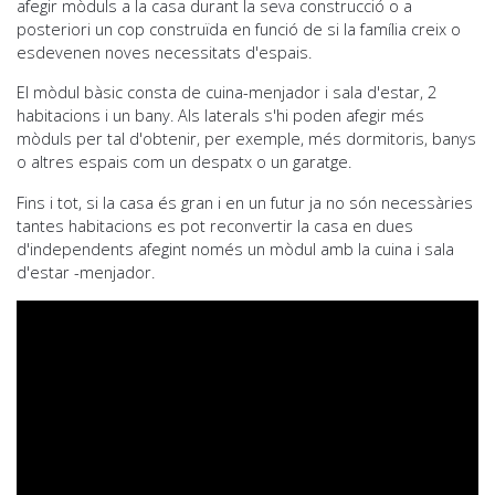
afegir mòduls a la casa durant la seva construcció o a
posteriori un cop construïda en funció de si la família creix o
esdevenen noves necessitats d'espais.
El mòdul bàsic consta de cuina-menjador i sala d'estar, 2
habitacions i un bany. Als laterals s'hi poden afegir més
mòduls per tal d'obtenir, per exemple, més dormitoris, banys
o altres espais com un despatx o un garatge.
Fins i tot, si la casa és gran i en un futur ja no són necessàries
tantes habitacions es pot reconvertir la casa en dues
d'independents afegint només un mòdul amb la cuina i sala
d'estar -menjador.